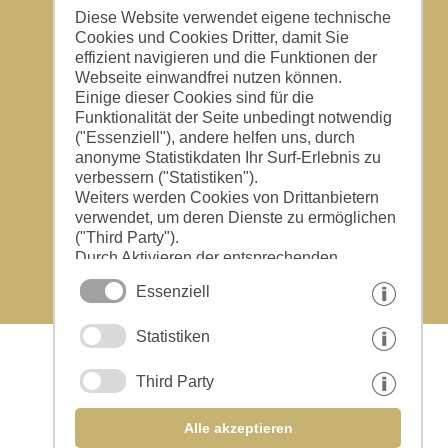
Diese Website verwendet eigene technische
Cookies und Cookies Dritter, damit Sie
effizient navigieren und die Funktionen der
Adresse & Kontakt
Webseite einwandfrei nutzen können.
Urlaub auf dem Bauernhof
Einige dieser Cookies sind für die
Familie Schönweger Markus
Funktionalität der Seite unbedingt notwendig
Peter Mitterhoferstrasse 52
("Essenziell"), andere helfen uns, durch
39020 Partschins - Südtirol
anonyme Statistikdaten Ihr Surf-Erlebnis zu
Telefon: (0039) 0473 965040
verbessern ("Statistiken").
Weiters werden Cookies von Drittanbietern
E-Mail:
info@sunnhof.com
verwendet, um deren Dienste zu ermöglichen
("Third Party").
CIN: IT021062B5EF6MEK4F
Durch Aktivieren der entsprechenden
Schaltflächen entscheiden Sie selbst, welche
Essenziell
Cookies zum Einsatz kommen.
Durch den Klick auf "Alle akzeptieren",
Statistiken
"Auswahl speichern" oder "Auswahl
ablehnen" erklären Sie, dass Sie den Einsatz
der ausgewählten Cookies erlauben.
Third Party
Ihre Einwilligung können Sie jederzeit
widerrufen.
Alle akzeptieren