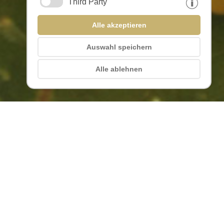
Third Party
Ihre Einwilligung können Sie jederzeit
widerrufen.
Alle akzeptieren
Auswahl speichern
Alle ablehnen
ab
125,00 €
PRO NACHT