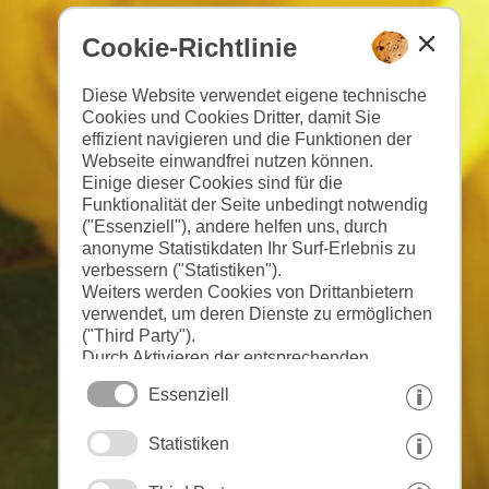
Cookie-Richtlinie
Diese Website verwendet eigene technische
Cookies und Cookies Dritter, damit Sie
effizient navigieren und die Funktionen der
Webseite einwandfrei nutzen können.
Einige dieser Cookies sind für die
Funktionalität der Seite unbedingt notwendig
("Essenziell"), andere helfen uns, durch
anonyme Statistikdaten Ihr Surf-Erlebnis zu
verbessern ("Statistiken").
Weiters werden Cookies von Drittanbietern
verwendet, um deren Dienste zu ermöglichen
("Third Party").
Durch Aktivieren der entsprechenden
Schaltflächen entscheiden Sie selbst, welche
Essenziell
Cookies zum Einsatz kommen.
Durch den Klick auf "Alle akzeptieren",
Statistiken
"Auswahl speichern" oder "Auswahl
ablehnen" erklären Sie, dass Sie den Einsatz
der ausgewählten Cookies erlauben.