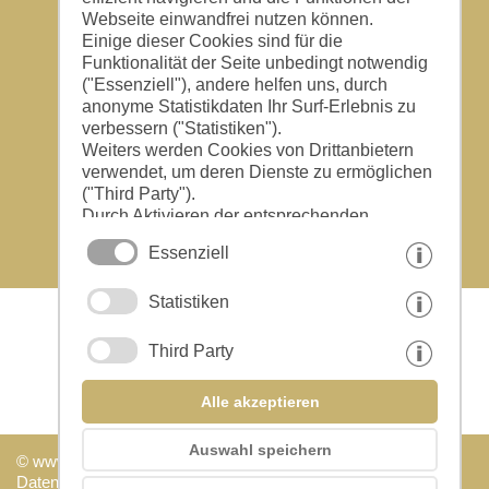
Adresse & Kontakt
Webseite einwandfrei nutzen können.
Urlaub auf dem Bauernhof
Einige dieser Cookies sind für die
Familie Schönweger Markus
Funktionalität der Seite unbedingt notwendig
Peter Mitterhoferstrasse 52
("Essenziell"), andere helfen uns, durch
39020 Partschins - Südtirol
anonyme Statistikdaten Ihr Surf-Erlebnis zu
Telefon: (0039) 0473 965040
verbessern ("Statistiken").
Weiters werden Cookies von Drittanbietern
E-Mail:
info@sunnhof.com
verwendet, um deren Dienste zu ermöglichen
("Third Party").
CIN: IT021062B5EF6MEK4F
Durch Aktivieren der entsprechenden
Schaltflächen entscheiden Sie selbst, welche
Essenziell
Cookies zum Einsatz kommen.
Durch den Klick auf "Alle akzeptieren",
Statistiken
"Auswahl speichern" oder "Auswahl
ablehnen" erklären Sie, dass Sie den Einsatz
der ausgewählten Cookies erlauben.
Third Party
Ihre Einwilligung können Sie jederzeit
widerrufen.
Alle akzeptieren
Auswahl speichern
© www.drescher.it - Webdesign in Südtirol
|
Impressum
|
Datenschutz
|
Cookies